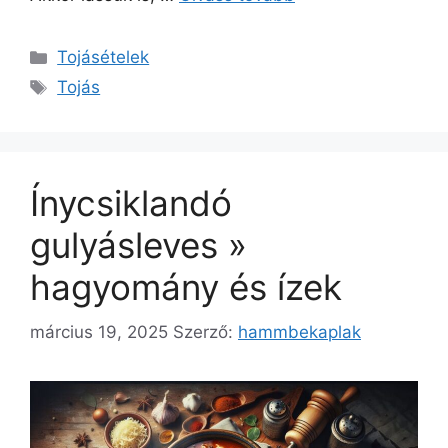
Kategória
Tojásételek
Címkék
Tojás
Ínycsiklandó
gulyásleves »
hagyomány és ízek
március 19, 2025
Szerző:
hammbekaplak