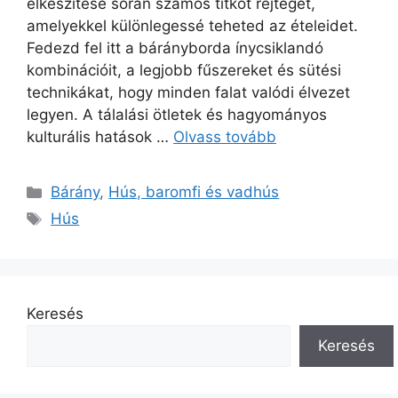
elkészítése során számos titkot rejteget,
amelyekkel különlegessé teheted az ételeidet.
Fedezd fel itt a bárányborda ínycsiklandó
kombinációit, a legjobb fűszereket és sütési
technikákat, hogy minden falat valódi élvezet
legyen. A tálalási ötletek és hagyományos
kulturális hatások …
Olvass tovább
Kategória
Bárány
,
Hús, baromfi és vadhús
Címkék
Hús
Keresés
Keresés