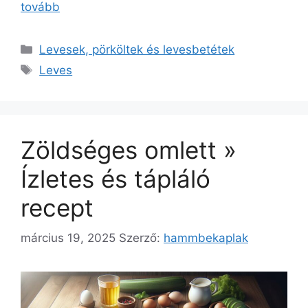
tovább
Kategória
Levesek, pörköltek és levesbetétek
Címkék
Leves
Zöldséges omlett »
Ízletes és tápláló
recept
március 19, 2025
Szerző:
hammbekaplak