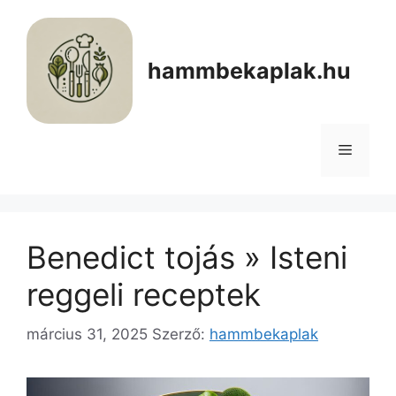
Kilépés
a
tartalomba
hammbekaplak.hu
Menü
Benedict tojás » Isteni
reggeli receptek
március 31, 2025
Szerző:
hammbekaplak