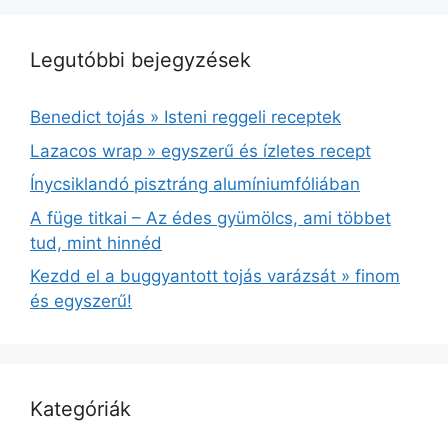
Legutóbbi bejegyzések
Benedict tojás » Isteni reggeli receptek
Lazacos wrap » egyszerű és ízletes recept
Ínycsiklandó pisztráng alumíniumfóliában
A füge titkai – Az édes gyümölcs, ami többet
tud, mint hinnéd
Kezdd el a buggyantott tojás varázsát » finom
és egyszerű!
Kategóriák