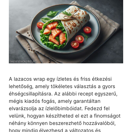
A lazacos wrap egy ízletes és friss étkezési
lehetőség, amely tökéletes választás a gyors
éhségcsillapításra. Az alábbi recept egyszerű,
mégis kiadós fogás, amely garantáltan
elvarázsolja az ízlelőbimbóidat. Fedezd fel
velünk, hogyan készítheted el ezt a finomságot
néhány könnyen beszerezhető hozzávalóból,
hogy mindig élvezhesd a változatos és