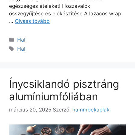
egészséges ételeket! Hozzávalók
összegyűjtése és előkészítése A lazacos wrap
…
Olvass tovább
Kategória
Hal
Címkék
Hal
Ínycsiklandó pisztráng
alumíniumfóliában
március 20, 2025
Szerző:
hammbekaplak