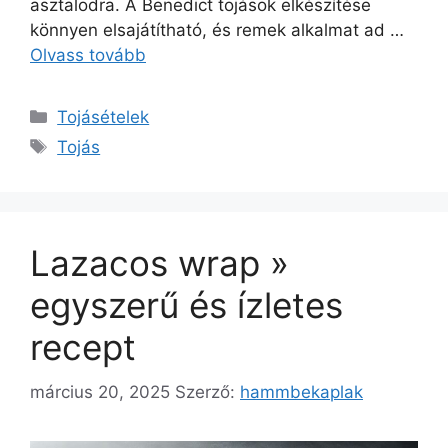
asztalodra. A Benedict tojások elkészítése
könnyen elsajátítható, és remek alkalmat ad …
Olvass tovább
Kategória
Tojásételek
Címkék
Tojás
Lazacos wrap »
egyszerű és ízletes
recept
március 20, 2025
Szerző:
hammbekaplak