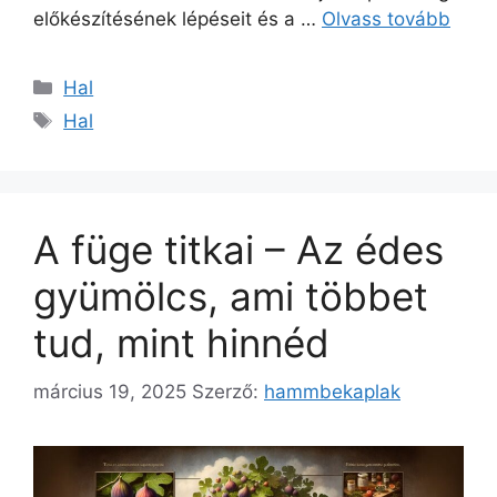
előkészítésének lépéseit és a …
Olvass tovább
Kategória
Hal
Címkék
Hal
A füge titkai – Az édes
gyümölcs, ami többet
tud, mint hinnéd
március 19, 2025
Szerző:
hammbekaplak