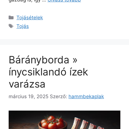
Kategória
Tojásételek
Címkék
Tojás
Bárányborda »
ínycsiklandó ízek
varázsa
március 19, 2025
Szerző:
hammbekaplak