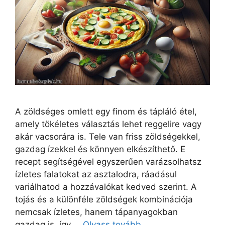
A zöldséges omlett egy finom és tápláló étel,
amely tökéletes választás lehet reggelire vagy
akár vacsorára is. Tele van friss zöldségekkel,
gazdag ízekkel és könnyen elkészíthető. E
recept segítségével egyszerűen varázsolhatsz
ízletes falatokat az asztalodra, ráadásul
variálhatod a hozzávalókat kedved szerint. A
tojás és a különféle zöldségek kombinációja
nemcsak ízletes, hanem tápanyagokban
gazdag is, így …
Olvass tovább