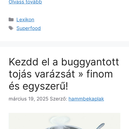
Olvass tovább
Kategória
Lexikon
Címkék
Superfood
Kezdd el a buggyantott
tojás varázsát » finom
és egyszerű!
március 19, 2025
Szerző:
hammbekaplak