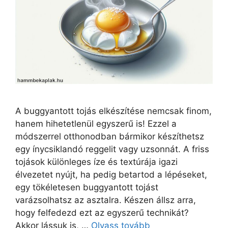
A buggyantott tojás elkészítése nemcsak finom,
hanem hihetetlenül egyszerű is! Ezzel a
módszerrel otthonodban bármikor készíthetsz
egy ínycsiklandó reggelit vagy uzsonnát. A friss
tojások különleges íze és textúrája igazi
élvezetet nyújt, ha pedig betartod a lépéseket,
egy tökéletesen buggyantott tojást
varázsolhatsz az asztalra. Készen állsz arra,
hogy felfedezd ezt az egyszerű technikát?
Akkor lássuk is, …
Olvass tovább